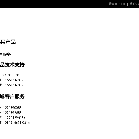
请登录
注册
我的订
购买产品
户服务
品技术支持
:1271895588
：16606168590
：16606168590
城客户服务
：1271890088
：1271896688
：19941694186
：0512-6671 0216