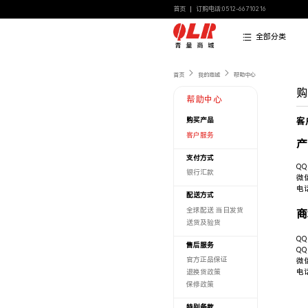
首页
订购电话:0512-66710216
全部分类
首页
我的商城
帮助中心
帮助中心
客
购买产品
客户服务
产
支付方式
QQ
银行汇款
微信
电话
配送方式
全球配送 当日发货
商
送货及验货
QQ
售后服务
QQ
官方正品保证
微信
电话
退换货政策
保修政策
特别条款