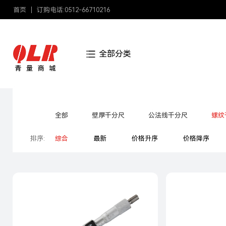
首页
订购电话:0512-66710216
全部分类
分类:
全部
壁厚千分尺
公法线千分尺
螺纹
排序:
综合
最新
价格升序
价格降序