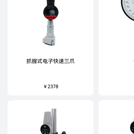
抓握式电子快速三爪
￥2378